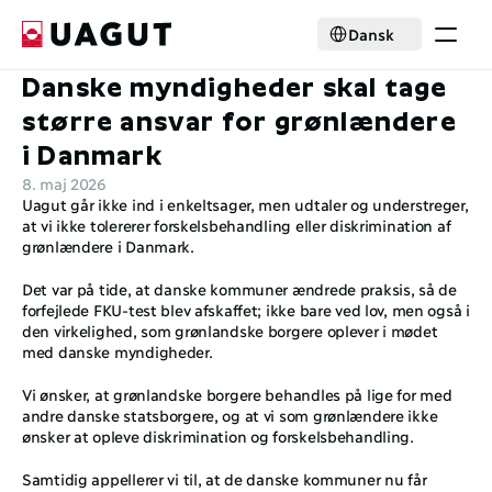
Select Language
Dansk
Danske myndigheder skal tage 
Krisehjælp
Medlemskab
større ansvar for grønlændere 
Aktiviteter
i Danmark
Nyheder
8. maj 2026
Samarbejde
Uagut går ikke ind i enkeltsager, men udtaler og understreger, 
Om foreningen
at vi ikke tolererer forskelsbehandling eller diskrimination af 
grønlændere i Danmark. 
Select Language
Dansk
Det var på tide, at danske kommuner ændrede praksis, så de 
Bliv medlem
forfejlede FKU-test blev afskaffet; ikke bare ved lov, men også i 
den virkelighed, som grønlandske borgere oplever i mødet 
med danske myndigheder. 
Vi ønsker, at grønlandske borgere behandles på lige for med 
andre danske statsborgere, og at vi som grønlændere ikke 
ønsker at opleve diskrimination og forskelsbehandling.
Samtidig appellerer vi til, at de danske kommuner nu får 