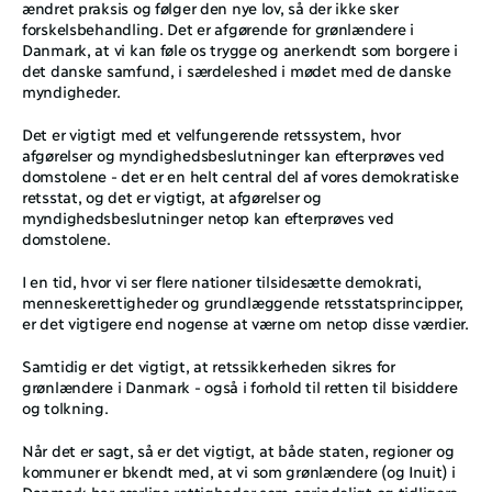
ændret praksis og følger den nye lov, så der ikke sker 
forskelsbehandling. Det er afgørende for grønlændere i 
Danmark, at vi kan føle os trygge og anerkendt som borgere i 
det danske samfund, i særdeleshed i mødet med de danske 
myndigheder. 
Det er vigtigt med et velfungerende retssystem, hvor 
afgørelser og myndighedsbeslutninger kan efterprøves ved 
domstolene - det er en helt central del af vores demokratiske 
retsstat, og det er vigtigt, at afgørelser og 
myndighedsbeslutninger netop kan efterprøves ved 
domstolene. 
I en tid, hvor vi ser flere nationer tilsidesætte demokrati, 
menneskerettigheder og grundlæggende retsstatsprincipper, 
er det vigtigere end nogense at værne om netop disse værdier. 
Samtidig er det vigtigt, at retssikkerheden sikres for 
grønlændere i Danmark - også i forhold til retten til bisiddere 
og tolkning. 
Når det er sagt, så er det vigtigt, at både staten, regioner og 
kommuner er bkendt med, at vi som grønlændere (og Inuit) i 
Danmark har særlige rettigheder som oprindeligt og tidligere 