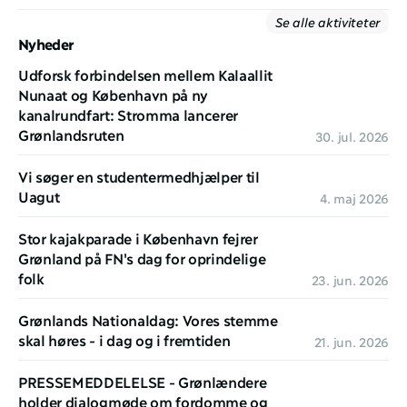
Se alle aktiviteter
Nyheder
Udforsk forbindelsen mellem Kalaallit 
Nunaat og København på ny 
kanalrundfart: Stromma lancerer 
Grønlandsruten
30. jul. 2026
Vi søger en studentermedhjælper til 
Uagut
4. maj 2026
Stor kajakparade i København fejrer 
Grønland på FN's dag for oprindelige 
folk 
23. jun. 2026
Grønlands Nationaldag: Vores stemme 
skal høres - i dag og i fremtiden
21. jun. 2026
PRESSEMEDDELELSE - Grønlændere 
holder dialogmøde om fordomme og 