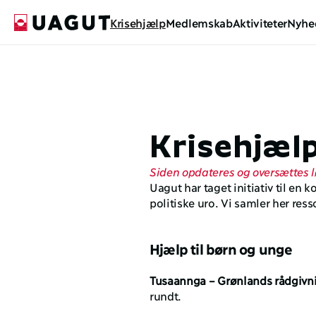
Krisehjælp
Medlemskab
Aktiviteter
Nyhe
Krisehjæl
Siden opdateres og oversættes 
Uagut har taget initiativ til en 
politiske uro. Vi samler her ress
Hjælp til børn og unge
Tusaannga – Grønlands rådgivni
rundt.