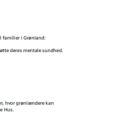
l familier i Grønland:
tøtte deres mentale sundhed.
, hvor grønlændere kan 
ke Hus.