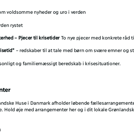
om voldsomme nyheder og uro i verden
rden rystet
hed – Pjecer til krisetider
 To nye pjecer med konkrete råd ti
isetid"
 – redskaber til at tale med børn om svære emner og s
sonligt og familiemæssigt beredskab i krisesituationer.
nter
andske Huse i Danmark afholder løbende fællesarrangementer
. Hold øje med arrangementer her og i dit lokale Grønlands
n