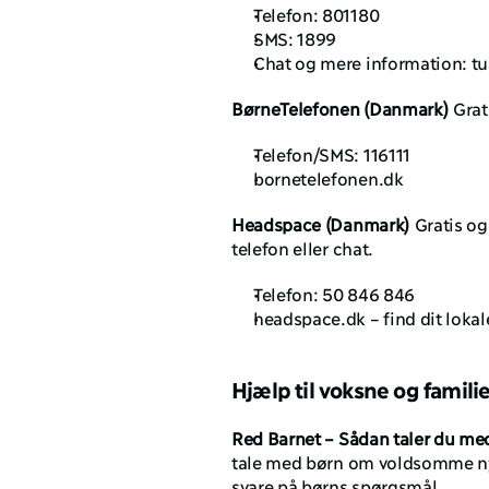
Telefon: 801180
SMS: 1899
Chat og mere information:
 t
BørneTelefonen (Danmark)
 Gra
Telefon/SMS: 116111
bornetelefonen.dk
Headspace (Danmark)
 Gratis o
telefon eller chat.
Telefon: 50 846 846
headspace.dk
 – find dit loka
Hjælp til voksne og familie
Red Barnet – Sådan taler du me
tale med børn om voldsomme nyhe
svare på børns spørgsmål.