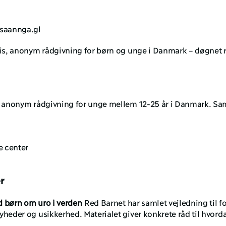
usaannga.gl
tis, anonym rådgivning for børn og unge i Danmark – døgnet 
g anonym rådgivning for unge mellem 12-25 år i Danmark. Samta
le center
r
d børn om uro i verden
 Red Barnet har samlet vejledning til f
der og usikkerhed. Materialet giver konkrete råd til hvorda