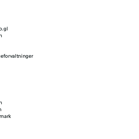
o.gl
n
forvaltninger
n
n
nmark