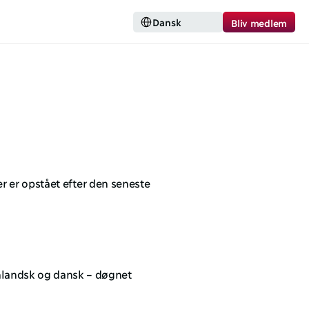
Select Language
Dansk
Bliv medlem
r er opstået efter den seneste 
landsk og dansk – døgnet 