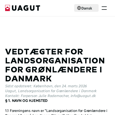
Select Language
Dansk
Krisehjælp
Medlemskab
Aktiviteter
Nyheder
Samarbejde
VEDTÆGTER FOR 
Om foreningen
LANDSORGANISATION 
Select Language
Dansk
FOR GRØNLÆNDERE I 
Bliv medlem
DANMARK
Sidst opdateret: København, den 24. marts 2026 
Uagut, Landsorganisation for Grønlændere i Danmark 
Kontakt: Forperson Julie Rademacher, info@uagut.dk 
§ 1. NAVN OG HJEMSTED
1.1 Foreningens navn er "Landsorganisation for Grønlændere i 