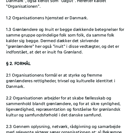
Danmark", også kendt som "Uagut". Herefter kaldet 
"Organisationen".
1.2 Organisationens hjemsted er Danmark.
1.3 Grønlændere og Inuit er begge dækkende betegnelser for 
samme gruppe oprindelige folk som folk, da samme folk 
kalder sig begge. Dermed dækker det skrivende 
"grønlændere" her også "inuit" i disse vedtægter, og det er 
indforstået, at det er inuit fra Grønland.
§ 2. FORMÅL
2.1 Organisationens formål er at styrke og fremme 
grønlænderes rettigheder, trivsel og kulturelle identitet i 
Danmark.
2.2 Organisationen arbejder for at skabe fællesskab og 
sammenhold blandt grønlændere, og for at sikre synlighed, 
ligeværdighed, repræsentation og forståelse for grønlandsk 
kultur og samfundsforhold i det danske samfund.
2.3 Gennem oplysning, netværk, rådgivning og samarbejde 
med relevante aktører søger organisationen at: a) Bekæmpe 