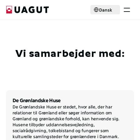
Select Language
Dansk
Krisehjælp
Medlemskab
Aktiviteter
Nyheder
Vi samarbejder med:
Samarbejde
Om foreningen
Select Language
Dansk
Bliv medlem
De Grønlandske Huse
De Grønlandske Huse er stedet, hvor alle, der har 
relationer til Grønland eller søger information om 
Grønland og grønlandske forhold, kan henvende sig. 
Husene tilbyder uddannelsesvejledning, 
socialrådgivning, tolkebistand og fungerer som 
kulturelle samlingsteder for grønlændere i Danmark.