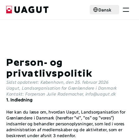
Select Language
Dansk
Krisehjælp
Medlemskab
Aktiviteter
Nyheder
Samarbejde
Person- og 
Om foreningen
privatlivspolitik
Select Language
Dansk
Sidst opdateret: København, den 25. februar 2026 
Bliv medlem
Uagut, Landsorganisation for Grønlændere i Danmark 
Kontakt: Forperson Julie Rademacher, info@uagut.dk 
1. Indledning
Her kan du læse om, hvordan Uagut, Landsorganisation for 
Grønlændere i Danmark (herefter ”vi”, ”os” og ”vores”) 
indsamler og behandler personoplysninger, som led i vores 
administration af medlemskaber og de aktiviteter, som er 
beskrevet under afsnit ‎3 nedenfor. 