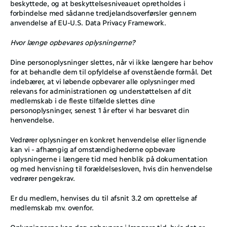
beskyttede, og at beskyttelsesniveauet opretholdes i 
forbindelse med sådanne tredjelandsoverførsler gennem 
anvendelse af EU-U.S. Data Privacy Framework.
Hvor længe opbevares oplysningerne?
Dine personoplysninger slettes, når vi ikke længere har behov 
for at behandle dem til opfyldelse af ovenstående formål. Det 
indebærer, at vi løbende opbevarer alle oplysninger med 
relevans for administrationen og understøttelsen af dit 
medlemskab i de fleste tilfælde slettes dine 
personoplysninger, senest 1 år efter vi har besvaret din 
henvendelse. 
Vedrører oplysninger en konkret henvendelse eller lignende 
kan vi - afhængig af omstændighederne opbevare 
oplysningerne i længere tid med henblik på dokumentation 
og med henvisning til forældelsesloven, hvis din henvendelse 
vedrører pengekrav. 
Er du medlem, henvises du til afsnit 3.2 om oprettelse af 
medlemskab mv. ovenfor. 
Oplysningerne kan dog opbevares i længere tid, hvis det er 