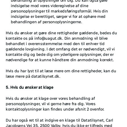
indsigelse mod vores videregivelse af dine 
personoplysninger til markedsføringsformål. Hvis din 
indsigelse er berettiget, sørger vi for at ophøre med 
behandlingen af personoplysningerne. 
Hvis du ønsker at gøre dine rettigheder gældende, bedes du 
kontakte os på 
info@uagut.dk
. Din anmodning vil blive 
behandlet i overensstemmelse med den til enhver tid 
gældende lovgivning. I det omfang det er nødvendigt, vil vi 
kontakte dig og bede dig om yderligere oplysninger, der er 
nødvendige for at kunne håndtere din anmodning korrekt. 
Hvis du har lyst til at læse mere om dine rettigheder, kan du 
læse mere på 
datatilsynet.dk
. 
5. Hvis du ønsker at klage
Hvis du ønsker at klage over vores behandling af 
personoplysninger, vil vi gerne høre fra dig. Vores 
kontaktoplysninger kan findes under afsnit ‎2 ovenfor. 
Du har også ret til at indgive en klage til Datatilsynet, Carl 
Jacobsens Vej 35, 2500 Valby, hvis du ikke er tilfreds med 