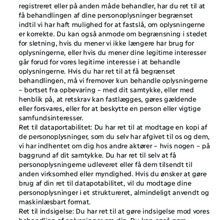
registreret eller på anden måde behandler, har du ret til at 
få behandlingen af dine personoplysninger begrænset 
indtil vi har haft mulighed for at fastslå, om oplysningerne 
er korrekte. Du kan også anmode om begrænsning i stedet 
for sletning, hvis du mener vi ikke længere har brug for 
oplysningerne, eller hvis du mener dine legitime interesser 
går forud for vores legitime interesse i at behandle 
oplysningerne. Hvis du har ret til at få begrænset 
behandlingen, må vi fremover kun behandle oplysningerne 
– bortset fra opbevaring – med dit samtykke, eller med 
henblik på, at retskrav kan fastlægges, gøres gældende 
eller forsvares, eller for at beskytte en person eller vigtige 
samfundsinteresser. 
Ret til dataportabilitet: Du har ret til at modtage en kopi af 
de personoplysninger, som du selv har afgivet til os og dem, 
vi har indhentet om dig hos andre aktører – hvis nogen – på 
baggrund af dit samtykke. Du har ret til selv at få 
personoplysningerne udleveret eller få dem tilsendt til 
anden virksomhed eller myndighed. Hvis du ønsker at gøre 
brug af din ret til datapotabilitet, vil du modtage dine 
personoplysninger i et struktureret, almindeligt anvendt og 
maskinlæsbart format. 
Ret til indsigelse: Du har ret til at gøre indsigelse mod vores 
behandling af oplysninger om dig. Du kan også gøre 