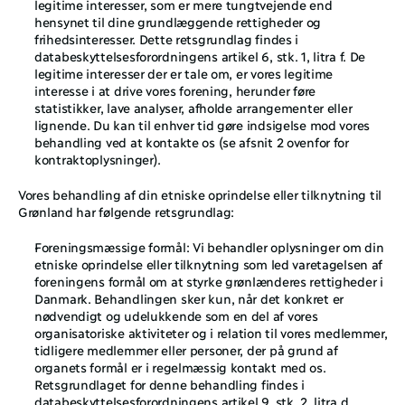
legitime interesser, som er mere tungtvejende end 
hensynet til dine grundlæggende rettigheder og 
frihedsinteresser. Dette retsgrundlag findes i 
databeskyttelsesforordningens artikel 6, stk. 1, litra f. De 
legitime interesser der er tale om, er vores legitime 
interesse i at drive vores forening, herunder føre 
statistikker, lave analyser, afholde arrangementer eller 
lignende. Du kan til enhver tid gøre indsigelse mod vores 
behandling ved at kontakte os (se afsnit ‎2 ovenfor for 
kontraktoplysninger).
Vores behandling af din etniske oprindelse eller tilknytning til 
Grønland har følgende retsgrundlag: 
Foreningsmæssige formål: Vi behandler oplysninger om din 
etniske oprindelse eller tilknytning som led varetagelsen af 
foreningens formål om at styrke grønlænderes rettigheder i 
Danmark. Behandlingen sker kun, når det konkret er 
nødvendigt og udelukkende som en del af vores 
organisatoriske aktiviteter og i relation til vores medlemmer, 
tidligere medlemmer eller personer, der på grund af 
organets formål er i regelmæssig kontakt med os. 
Retsgrundlaget for denne behandling findes i 
databeskyttelsesforordningens artikel 9, stk. 2, litra d. 