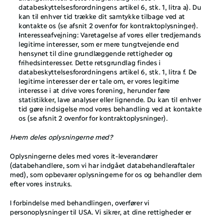
databeskyttelsesforordningens artikel 6, stk. 1, litra a). Du 
kan til enhver tid trække dit samtykke tilbage ved at 
kontakte os (se afsnit ‎2 ovenfor for kontraktoplysninger). 
Interesseafvejning: Varetagelse af vores eller tredjemands 
legitime interesser, som er mere tungtvejende end 
hensynet til dine grundlæggende rettigheder og 
frihedsinteresser. Dette retsgrundlag findes i 
databeskyttelsesforordningens artikel 6, stk. 1, litra f. De 
legitime interesser der er tale om, er vores legitime 
interesse i at drive vores forening, herunder føre 
statistikker, lave analyser eller lignende. Du kan til enhver 
tid gøre indsigelse mod vores behandling ved at kontakte 
os (se afsnit ‎2 ovenfor for kontraktoplysninger).
Hvem deles oplysningerne med?
Oplysningerne deles med vores it-leverandører 
(databehandlere, som vi har indgået databehandleraftaler 
med), som opbevarer oplysningerne for os og behandler dem 
efter vores instruks. 
I forbindelse med behandlingen, overfører vi 
personoplysninger til USA. Vi sikrer, at dine rettigheder er 