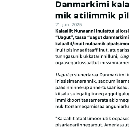
Danmarkimi kala
mik atilimmik pi
21. jun. 2025
Kalaallit Nunaanni inuiattut ullor
“Uagut”, tassa “uagut danmarkimii
kalaallit/inuit nutaamik ataatsimo
Inuit pisinnaatitaaffiinut, atugar
tunngasunik ukkatarinnilluni, 
Uag
oqaaseqartussaattut inissinniarne
Uagut
-p siunertaraa Danmarkimi in
inissisimanerannik, saqqumilaarne
paasinninnerup annertusaanissaq. P
kiisalu suleqatigiinneq aqqutigalu
immikkoortitaasarnerata akiorneq
nukittorsarneqarnissaa anguniarlu
"Kalaallit ataatsimoorlutik oqaase
pisariaqartinneqarput. Amerlasuut 