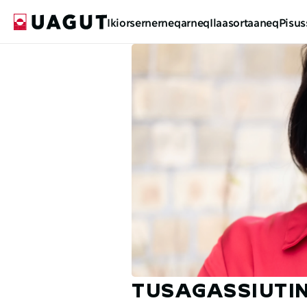
Ikiorsernerneqarneq
Ilaasortaaneq
Pisus
TUSAGASSIUTIN