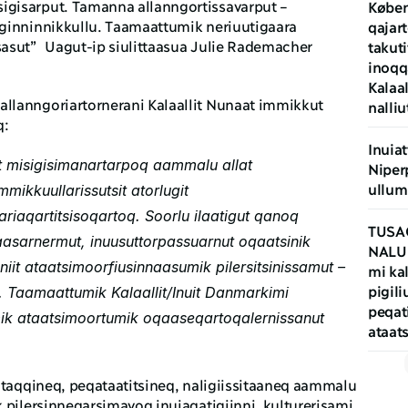
gisarput. Tamanna allanngortissavarput – 
Køben
ginninnikkullu. Taamaattumik neriuutigaara 
qajart
asut”  Uagut-ip siulittaasua Julie Rademacher 
takuti
inoqq
Kalaal
lanngoriartornerani Kalaallit Nunaat immikkut 
nalliu
q:
Inuiat
tut misigisimanartarpoq aammalu allat 
Niper
ullum
mikkuullarissutsit atorlugit 
riaqartitsisoqartoq. Soorlu ilaatigut qanoq 
TUSA
asarnermut, inuusuttorpassuarnut oqaatsinik 
NALU
it ataatsimoorfiusinnaasumik pilersitsinissamut – 
mi kal
pigili
 Taamaattumik Kalaallit/Inuit Danmarkimi 
peqati
mik ataatsimoortumik oqaaseqartoqalernissanut 
ataat
 ataqqineq, peqataatitsineq, naligiissitaaneq aammalu 
 pilersinneqarsimavoq inuiaqatigiinni, kulturerisami 