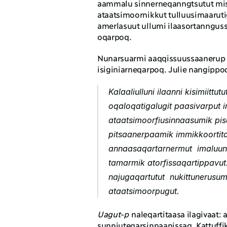
aammalu sinnerneqanngtsutut misi
ataatsimoornikkut tulluusimaaruti
amerlasuut ullumi ilaasortannguss
oqarpoq.
Nunarsuarmi aaqqissuussaanerup al
isiginiarneqarpoq. Julie nangippo
Kalaaliulluni ilaanni kisimiittu
oqaloqatigalugit paasivarput im
ataatsimoorfiusinnaasumik pisa
pitsaanerpaamik immikkoortita
annaasaqartarnermut  imaluunni
tamarmik atorfissaqartippavut.
najugaqartutut  nukittunerusu
ataatsimoorpugut.
Uagut-p
 naleqartitaasa ilagivaat:
sunniuteqarsinnaanissaq. Kattuffik