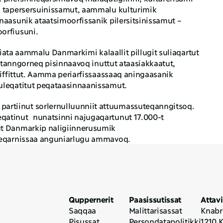
k tapersersuinissamut, aammalu kulturimik 
naasunik ataatsimoorfissanik pilersitsinissamut – 
orfiusuni.
uffiata aammalu Danmarkimi kalaallit pillugit suliaqartut 
sortanngorneq pisinnaavoq inuttut ataasiakkaatut, 
iiffittut. Aamma periarfissaassaaq aningaasanik 
uleqatitut peqataasinnaanissamut.
rtiinut sorlernulluunniit attuumassuteqanngitsoq. 
atinut  nunatsinni najugaqartunut 17.000-t 
t Danmarkip naligiinnerusumik 
nneqarnissaa anguniarlugu ammavoq.
Quppernerit
Paasissutissat
Attav
Saqqaa
Malittarisassat
Knabro
Pisussat
Persondatapolitikki
1210 