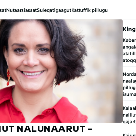
sat
Nutaarsiassat
Suleqatigaagut
Kattuffik pillugu
King
Køben
angal
atatil
atoqqa
Norda
naalag
pillug
isuma
Kalaal
nalliu
qajar
UT NALUNAARUT – 
Kajum