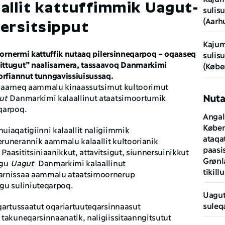
allit kattuffimmik Uagut-
sulis
(Aarh
lersitsipput
Kajum
siornermi kattuffik nutaaq pilersinneqarpoq – oqaaseq 
sulis
ttugut” naalisarnera, tassaavoq Danmarkimi 
(Købe
orfiannut tunngavissiuisussaq.
issaarneq aammalu kinaassutsimut kultoorimut 
Nuta
ut
 Danmarkimi kalaallinut ataatsimoortumik 
qarpoq.
Angal
Køben
uiaqatigiinni kalaallit naligiimmik 
ataqat
runerannik aammalu kalaallit kultoorianik 
paasi
aasititsiniaanikkut, attavitsigut, siunnersuinikkut 
Grønl
gu 
Uagut
  Danmarkimi kalaallinut 
tikil
arnissaa aammalu ataatsimoornerup 
gu suliniuteqarpoq.
Uagut-
suleq
qartussaatut oqariartuuteqarsinnaasut 
takuneqarsinnaanatik, naligiissitaanngitsutut  