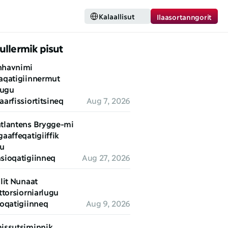
Select Language
Kalaallisut
Ilaasortanngorit
ullermik pisut
havnimi 
aqatigiinnermut 
lugu 
arfissiortitsineq
Aug 7, 2026
tlantens Brygge-mi 
aaffeqatigiiffik 
u 
sioqatigiinneq
Aug 27, 2026
lit Nunaat 
ttorsiorniarlugu 
toqatigiinneq
Aug 9, 2026
issutsiminnik 