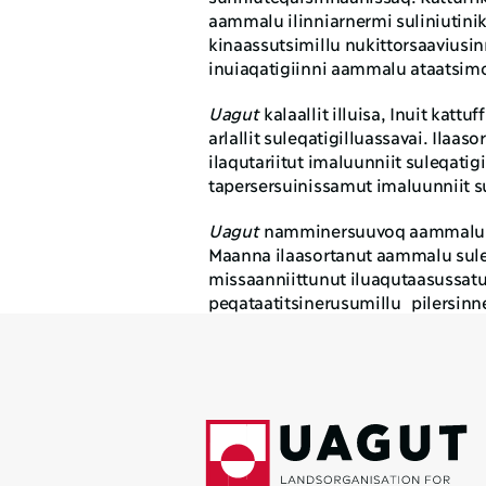
aammalu ilinniarnermi suliniutini
kinaassutsimillu nukittorsaaviusin
inuiaqatigiinni aammalu ataatsimo
Uagut
 kalaallit illuisa, Inuit katt
arlallit suleqatigilluassavai. Ilaa
ilaqutariitut imaluunniit suleqatig
tapersersuinissamut imaluunniit s
Uagut
 namminersuuvoq aammalu pa
Maanna ilaasortanut aammalu suleq
missaanniittunut iluaqutaasussatu
peqataatitsinerusumillu  pilersi