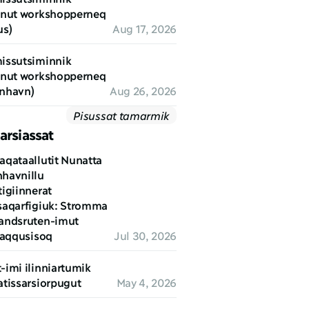
unut workshopperneq 
us)
Aug 17, 2026
issutsiminnik 
unut workshopperneq 
nhavn)
Aug 26, 2026
Pisussat tamarmik
arsiassat
aqataallutit Nunatta 
havnillu 
igiinnerat 
saqarfigiuk: Stromma 
andsruten-imut 
luaqqusisoq
Jul 30, 2026
imi ilinniartumik 
atissarsiorpugut
May 4, 2026