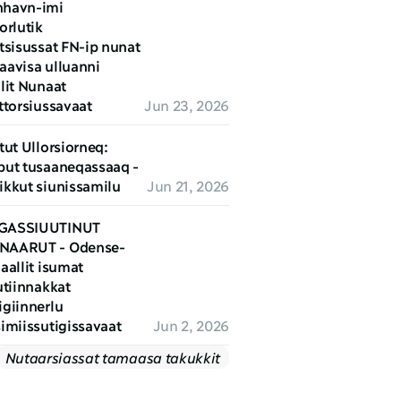
havn-imi 
orlutik 
tsisussat FN-ip nunat 
aavisa ulluanni 
lit Nunaat 
ttorsiussavaat
Jun 23, 2026
tut Ullorsiorneq: 
put tusaaneqassaaq - 
ikkut siunissamilu
Jun 21, 2026
GASSIUUTINUT 
NAARUT - Odense-
aallit isumat 
utiinnakkat 
giinnerlu 
simiissutigissavaat
Jun 2, 2026
Nutaarsiassat tamaasa takukkit