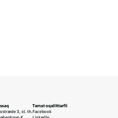
issaq
Tamat oqallittarfii
stræde 3, st. th.
Facebook
København K
LinkedIn