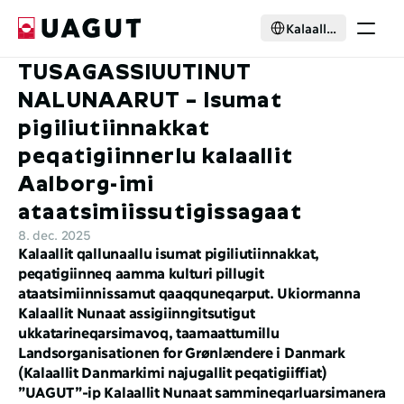
Select Language
Kalaallisut
TUSAGASSIUUTINUT 
Ikiorsernerneqarneq
Ilaasortaaneq
NALUNAARUT – Isumat 
Pisussat
pigiliutiinnakkat 
Nutaarsiassat
peqatigiinnerlu kalaallit 
Suleqatigaagut
Kattuffik pillugu
Aalborg-imi 
ataatsimiissutigissagaat
Select Language
Kalaallisut
8. dec. 2025
Ilaasortanngorit
Kalaallit qallunaallu isumat pigiliutiinnakkat, 
peqatigiinneq aamma kulturi pillugit 
ataatsimiinnissamut qaaqquneqarput. Ukiormanna 
Kalaallit Nunaat assigiinngitsutigut 
ukkatarineqarsimavoq, taamaattumillu 
Landsorganisationen for Grønlændere i Danmark 
(Kalaallit Danmarkimi najugallit peqatigiiffiat) 
”UAGUT”-ip Kalaallit Nunaat sammineqarluarsimanera 