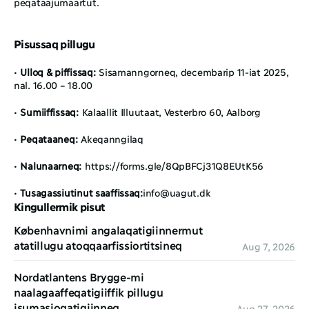
peqataajumaartut. 
Pisussaq pillugu
• 
Ulloq & piffissaq:
 Sisamanngorneq, decembarip 11-iat 2025, 
nal. 16.00 – 18.00
• 
Sumiiffissaq:
 Kalaallit Illuutaat, Vesterbro 60, Aalborg
• 
Peqataaneq:
 Akeqanngilaq
• 
Nalunaarneq:
https://forms.gle/8QpBFCj31Q8EUtK56
• 
Tusagassiutinut saaffissaq:
info@uagut.dk
Kingullermik pisut
Københavnimi angalaqatigiinnermut 
atatillugu atoqqaarfissiortitsineq
Aug 7, 2026
Nordatlantens Brygge-mi 
naalagaaffeqatigiiffik pillugu 
isumasioqatigiinneq
Aug 27, 2026