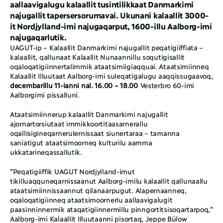
aallaavigalugu kalaallit tusintilikkaat Danmarkimi 
najugallit tapersersorumavai. Ukunani kalaallit 3000-
it Nordjylland-imi najugaqarput, 1600-illu Aalborg-imi 
najugaqarlutik. 
UAGUT-ip – Kalaallit Danmarkimi najugallit peqatigiiffiata – 
kalaallit, qallunaat Kalaallit Nunaannillu soqutigisallit 
oqaloqatigiinnertalimmik ataatsimiigiaqquai. Ataatsimiinneq 
Kalaallit Illuutaat Aalborg-imi suleqatigalugu aaqqissugaavoq, 
decembarillu 11-ianni nal. 16.00 – 18.00
 Vesterbro 60-imi 
Aalborgimi pissalluni. 
Ataatsimiinnerup kalaallit Danmarkimi najugallit 
ajornartorsiutaat immikkoortitaasarnerallu 
oqallisigineqarnerulernissaat siunertaraa – tamanna 
saniatigut ataatsimoorneq kulturilu aamma 
ukkatarineqassallutik.
”Peqatigiiffik UAGUT Nordjylland-imut 
tikilluaqquneqarnissaanut Aalborg-imilu kalaallit qallunaallu 
ataatsimiinnissaannut qilanaarpugut. Alapernaanneq, 
oqaloqatigiinneq ataatsimoornerlu aallaavigalugit 
paasinninnermik ataqatigiinnermillu pinngortitsisoqartarpoq,” 
Aalborg-imi Kalaallit Illuutaanni pisortaq, Jeppe Bülow 