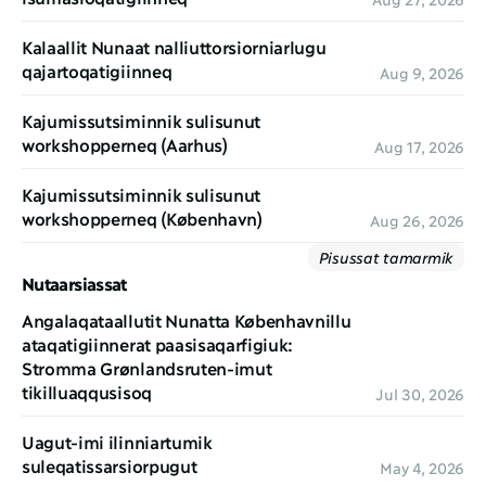
Kalaallit Nunaat nalliuttorsiorniarlugu 
qajartoqatigiinneq
Aug 9, 2026
Kajumissutsiminnik sulisunut 
workshopperneq (Aarhus)
Aug 17, 2026
Kajumissutsiminnik sulisunut 
workshopperneq (København)
Aug 26, 2026
Pisussat tamarmik
Nutaarsiassat
Angalaqataallutit Nunatta Københavnillu 
ataqatigiinnerat paasisaqarfigiuk: 
Stromma Grønlandsruten-imut 
tikilluaqqusisoq
Jul 30, 2026
Uagut-imi ilinniartumik 
suleqatissarsiorpugut
May 4, 2026