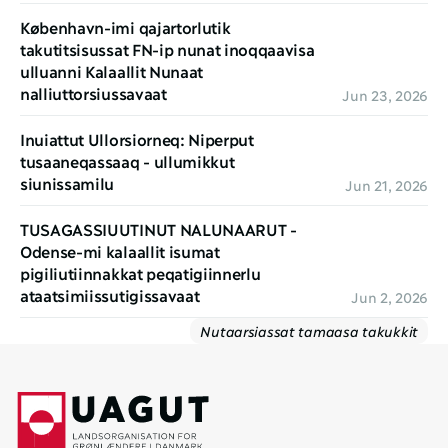
København-imi qajartorlutik 
takutitsisussat FN-ip nunat inoqqaavisa 
ulluanni Kalaallit Nunaat 
nalliuttorsiussavaat
Jun 23, 2026
Inuiattut Ullorsiorneq: Niperput 
tusaaneqassaaq - ullumikkut 
siunissamilu
Jun 21, 2026
TUSAGASSIUUTINUT NALUNAARUT - 
Odense-mi kalaallit isumat 
pigiliutiinnakkat peqatigiinnerlu 
ataatsimiissutigissavaat
Jun 2, 2026
Nutaarsiassat tamaasa takukkit