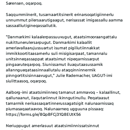
Sørensen, oqarpoq. 
Saqqummiinerit, tusarnaartitsinerit erinarsoqatigiinnerlu 
unnummut pilersaarutigaagut, nerisassat imigassallu aamma 
sassaalliutigineqassallutik. 
”Danmarkimi kalaalerpassuuvugut, ataatsimooraangattalu 
nukittunerulersarpugut. Danmarkimi kalaallit 
amerlavallaarujussuartut isumat pigiliutiinnakkat 
immikkoortitaasarnerlu suli misigisarpaat, tamannalu 
unitsinneqassappat ataatsimut nipeqarnissarput 
pingaaruteqarpoq. Siunissamut iluaqutaasussamik 
allanngueqataasinnaallutalu ataqqinninnermik 
pinngortitsisinnaavugut,” Julie Rademacher, UAGUT-imi 
siulittaasoq, oqarpoq. 
Aalborg-imi ataatsimiinneq tamanut ammavoq – kalaallinut, 
qallunaanut, ilaqutariinnut ikinngutinullu. Peqataasut 
tamarmik nerisassaqartinnerussagatsigit nalunaarnissaq 
piumasaqaataavoq. Nalunaarneq ugguuna pissaaq: 
https://forms.gle/8QpBFCj31Q8EUtK56
Neriuppugut amerlasuut ataatsimiinnissatsinnut 