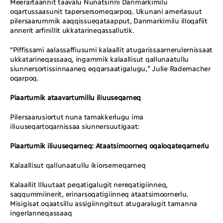
Meerartaannit taavalu Nunatsinni Danmarkimilu 
oqartussaasunit tapersersorneqarpoq. Ukunani amerlasuut 
pilersaarummik aaqqissueqataapput, Danmarkimilu illoqafiit 
annerit arfinillit ukkatarineqassallutik. 
“Piffissami aalassaffiusumi kalaallit atugarissaarnerulernissaat 
ukkatarineqassaaq, ingammik kalaallisut qallunaatullu 
siunnersortissinnaaneq eqqarsaatigalugu,” Julie Rademacher 
oqarpoq. 
Piaartumik ataavartumillu iliuuseqarneq
Pilersaarusiortut nuna tamakkerlugu ima 
iliuuseqartoqarnissaa siunnersuutigaat:
Piaartumik iliuuseqarneq: Ataatsimoorneq oqaloqateqarnerlu
Kalaallisut qallunaatullu ikiorserneqarneq
Kalaallit Illuutaat peqatigalugit nereqatigiinneq, 
saqqummiinerit, erinarsoqatigiinneq ataatsimoornerlu. 
Misigisat oqaatsillu assigiinngitsut atugaralugit tamanna 
ingerlanneqassaaq