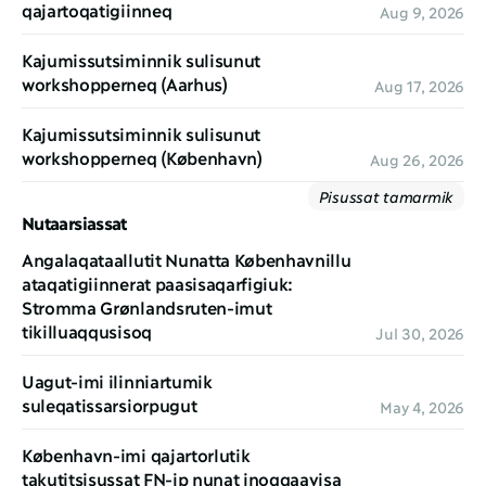
qajartoqatigiinneq
Aug 9, 2026
Kajumissutsiminnik sulisunut 
workshopperneq (Aarhus)
Aug 17, 2026
Kajumissutsiminnik sulisunut 
workshopperneq (København)
Aug 26, 2026
Pisussat tamarmik
Nutaarsiassat
Angalaqataallutit Nunatta Københavnillu 
ataqatigiinnerat paasisaqarfigiuk: 
Stromma Grønlandsruten-imut 
tikilluaqqusisoq
Jul 30, 2026
Uagut-imi ilinniartumik 
suleqatissarsiorpugut
May 4, 2026
København-imi qajartorlutik 
takutitsisussat FN-ip nunat inoqqaavisa 