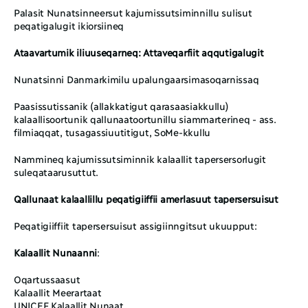
Palasit Nunatsinneersut kajumissutsiminnillu sulisut 
peqatigalugit ikiorsiineq
Ataavartumik iliuuseqarneq: Attaveqarfiit aqqutigalugit
Nunatsinni Danmarkimilu upalungaarsimasoqarnissaq
Paasissutissanik (allakkatigut qarasaasiakkullu) 
kalaallisoortunik qallunaatoortunillu siammarterineq - ass. 
filmiaqqat, tusagassiuutitigut, SoMe-kkullu
Nammineq kajumissutsiminnik kalaallit tapersersorlugit 
suleqataarusuttut. 
Qallunaat kalaallillu peqatigiiffii amerlasuut tapersersuisut
Peqatigiiffiit tapersersuisut assigiinngitsut ukuupput: 
Kalaallit Nunaanni
: 
Oqartussaasut
Kalaallit Meerartaat
UNICEF Kalaallit Nunaat