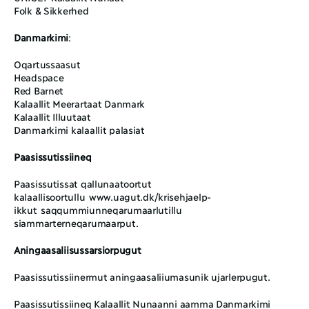
Folk & Sikkerhed
Danmarkimi
:
Oqartussaasut
Headspace
Red Barnet
Kalaallit Meerartaat Danmark
Kalaallit Illuutaat
Danmarkimi kalaallit palasiat
Paasissutissiineq
Paasissutissat qallunaatoortut 
kalaallisoortullu www.uagut.dk/krisehjaelp-
ikkut saqqummiunneqarumaarlutillu 
siammarterneqarumaarput.  
Aningaasaliisussarsiorpugut
Paasissutissiinermut aningaasaliiumasunik ujarlerpugut. 
Paasissutissiineq Kalaallit Nunaanni aamma Danmarkimi 