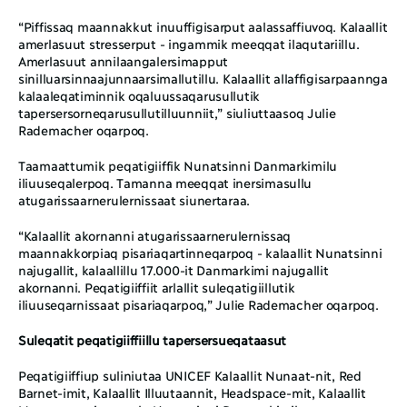
“Piffissaq maannakkut inuuffigisarput aalassaffiuvoq. Kalaallit 
amerlasuut stresserput - ingammik meeqqat ilaqutariillu. 
Amerlasuut annilaangalersimapput 
sinilluarsinnaajunnaarsimallutillu. Kalaallit allaffigisarpaannga 
kalaaleqatiminnik oqaluussaqarusullutik 
tapersersorneqarusullutilluunniit,” siuliuttaasoq Julie 
Rademacher oqarpoq. 
Taamaattumik peqatigiiffik Nunatsinni Danmarkimilu 
iliuuseqalerpoq. Tamanna meeqqat inersimasullu 
atugarissaarnerulernissaat siunertaraa. 
“Kalaallit akornanni atugarissaarnerulernissaq 
maannakkorpiaq pisariaqartinneqarpoq - kalaallit Nunatsinni 
najugallit, kalaallillu 17.000-it Danmarkimi najugallit 
akornanni. Peqatigiiffiit arlallit suleqatigiillutik 
iliuuseqarnissaat pisariaqarpoq,” Julie Rademacher oqarpoq. 
Suleqatit peqatigiiffiillu tapersersueqataasut
Peqatigiiffiup suliniutaa UNICEF Kalaallit Nunaat-nit, Red 
Barnet-imit, Kalaallit Illuutaannit, Headspace-mit, Kalaallit 