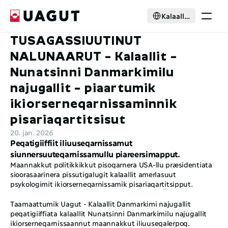
Select Language
Kalaallisut
TUSAGASSIUUTINUT 
Ikiorsernerneqarneq
Ilaasortaaneq
NALUNAARUT – Kalaallit – 
Pisussat
Nunatsinni Danmarkimilu 
Nutaarsiassat
najugallit – piaartumik 
Suleqatigaagut
Kattuffik pillugu
ikiorserneqarnissaminnik 
pisariaqartitsisut
Select Language
Kalaallisut
20. jan. 2026
Ilaasortanngorit
Peqatigiiffiit iliuuseqarnissamut 
siunnersuuteqarnissamullu piareersimapput.
Maannakkut politikkikkut pisoqarnera USA-llu præsidentiata 
sioorasaarinera pissutigalugit kalaallit amerlasuut 
psykologimit ikiorserneqarnissamik pisariaqartitsipput. 
Taamaattumik Uagut - Kalaallit Danmarkimi najugallit 
peqatigiiffiata kalaallit Nunatsinni Danmarkimilu najugallit 
ikiorserneqarnissaannut maannakkut iliuuseqalerpoq. 