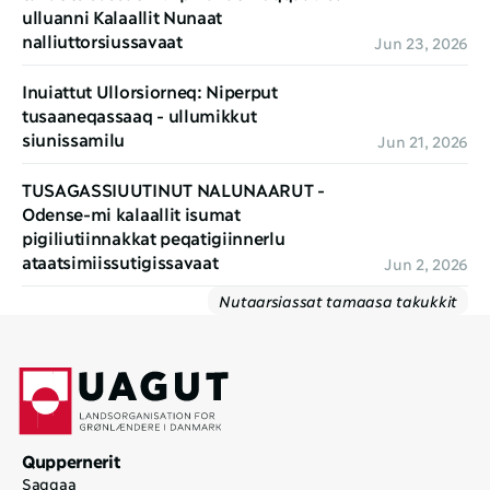
ulluanni Kalaallit Nunaat 
nalliuttorsiussavaat
Jun 23, 2026
Inuiattut Ullorsiorneq: Niperput 
tusaaneqassaaq - ullumikkut 
siunissamilu
Jun 21, 2026
TUSAGASSIUUTINUT NALUNAARUT - 
Odense-mi kalaallit isumat 
pigiliutiinnakkat peqatigiinnerlu 
ataatsimiissutigissavaat
Jun 2, 2026
Nutaarsiassat tamaasa takukkit
Quppernerit
Saqqaa