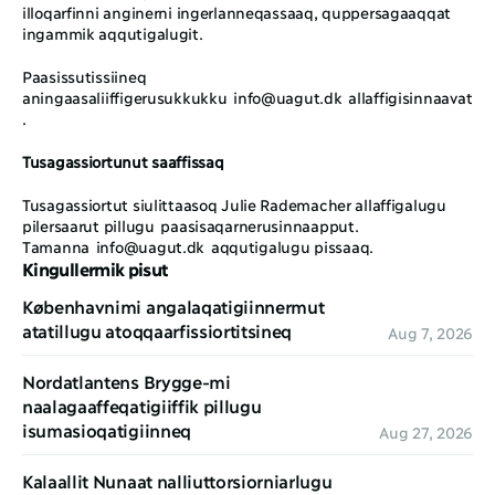
illoqarfinni anginerni ingerlanneqassaaq, quppersagaaqqat 
ingammik aqqutigalugit. 
Paasissutissiineq 
aningaasaliiffigerusukkukku 
info@uagut.dk
 allaffigisinnaavat
. 
Tusagassiortunut saaffissaq
Tusagassiortut siulittaasoq Julie Rademacher allaffigalugu 
pilersaarut pillugu paasisaqarnerusinnaapput. 
Tamanna 
info@uagut.dk
 aqqutigalugu pissaaq.
Kingullermik pisut
Københavnimi angalaqatigiinnermut 
atatillugu atoqqaarfissiortitsineq
Aug 7, 2026
Nordatlantens Brygge-mi 
naalagaaffeqatigiiffik pillugu 
isumasioqatigiinneq
Aug 27, 2026
Kalaallit Nunaat nalliuttorsiorniarlugu 