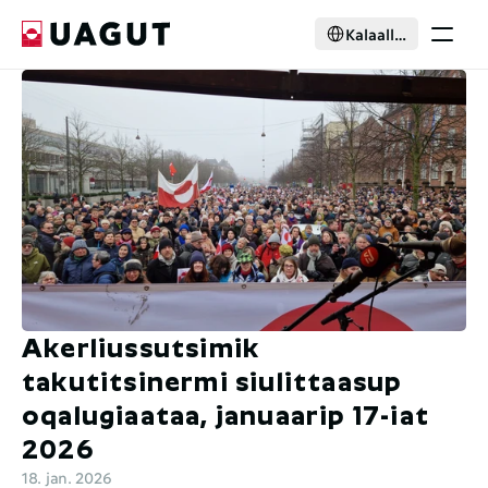
Select Language
Kalaallisut
Ikiorsernerneqarneq
Ilaasortaaneq
Pisussat
Nutaarsiassat
Suleqatigaagut
Kattuffik pillugu
Select Language
Kalaallisut
Ilaasortanngorit
Akerliussutsimik 
takutitsinermi siulittaasup 
oqalugiaataa, januaarip 17-iat 
2026
18. jan. 2026