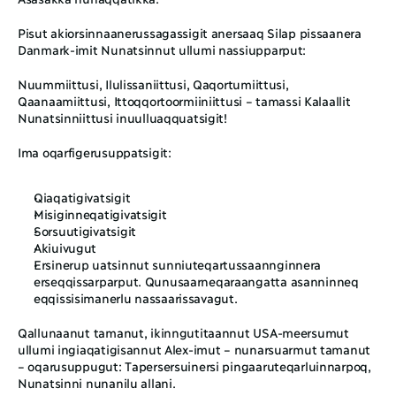
Pisut akiorsinnaanerussagassigit anersaaq Silap pissaanera 
Danmark-imit Nunatsinnut ullumi nassiupparput:
Nuummiittusi, Ilulissaniittusi, Qaqortumiittusi, 
Qaanaamiittusi, Ittoqqortoormiiniittusi – tamassi Kalaallit 
Nunatsinniittusi inuulluaqquatsigit!
Ima oqarfigerusuppatsigit:
Qiaqatigivatsigit
Misiginneqatigivatsigit
Sorsuutigivatsigit
Akiuivugut
Ersinerup uatsinnut sunniuteqartussaannginnera 
erseqqissarparput. Qunusaarneqaraangatta asanninneq 
eqqissisimanerlu nassaarissavagut.
Qallunaanut tamanut, ikinngutitaannut USA-meersumut 
ullumi ingiaqatigisannut Alex-imut – nunarsuarmut tamanut 
– oqarusuppugut: Tapersersuinersi pingaaruteqarluinnarpoq, 
Nunatsinni nunanilu allani. 