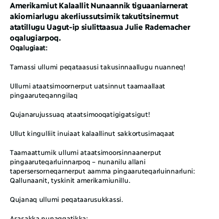
Amerikamiut Kalaallit Nunaannik tiguaaniarnerat 
akiorniarlugu akerliussutsimik takutitsinermut 
atatillugu Uagut-ip siulittaasua Julie Rademacher 
oqalugiarpoq.
Oqalugiaat:
Tamassi ullumi peqataasusi takusinnaallugu nuanneq!
Ullumi ataatsimoornerput uatsinnut taamaallaat 
pingaaruteqanngilaq
Qujanarujussuaq ataatsimooqatigigatsigut!
Ullut kingulliit inuiaat kalaallinut sakkortusimaqaat
Taamaattumik ullumi ataatsimoorsinnaanerput 
pingaaruteqarluinnarpoq – nunanilu allani 
tapersersorneqarnerput aamma pingaaruteqarluinnarluni: 
Qallunaanit, tyskinit amerikamiunillu. 
Qujanaq ullumi peqataarusukkassi. 
Asasakka nunaqqatikka: