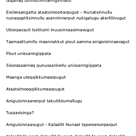
Ersileraangatta ataatsimoortarpugut – Nunatsinnullu 
nunaqqatitsinnullu asanninnerput nukigalugu akerliliivugut
Ukiorpassuit Issittumi inuusinnaasimavugut
Taamaattumillu maannakkut pisut aamma anigorsinnaavagut
Pisut unissanngippata
Sioorasaarineq qunusaarinerlu unissanngippata
Maanga uteqqikkumaarpugut
Ataatsimooqqikkumaarpugut
Aniguisinnaanerput takutikkumallugu
Tusaavisinga?
Aniguisinnaavugut – Kalaallit Nunaat tapersersorparput
Kalaallit Nunaat, Kalaallit Nunaat, Kalaallit Nunaat, Kalaallit 