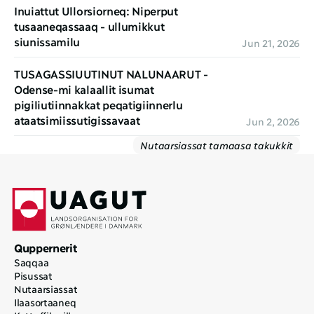
Inuiattut Ullorsiorneq: Niperput 
tusaaneqassaaq - ullumikkut 
siunissamilu
Jun 21, 2026
TUSAGASSIUUTINUT NALUNAARUT - 
Odense-mi kalaallit isumat 
pigiliutiinnakkat peqatigiinnerlu 
ataatsimiissutigissavaat
Jun 2, 2026
Nutaarsiassat tamaasa takukkit
Quppernerit
Saqqaa
Pisussat
Nutaarsiassat
Ilaasortaaneq