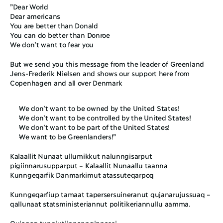
”Dear World
Dear americans
You are better than Donald
You can do better than Donroe
We don’t want to fear you
But we send you this message from the leader of Greenland 
Jens-Frederik Nielsen and shows our support here from 
Copenhagen and all over Denmark
We don’t want to be owned by the United States!
We don’t want to be controlled by the United States!
We don’t want to be part of the United States!
We want to be Greenlanders!”
Kalaallit Nunaat ullumikkut nalunngisarput 
pigiinnarusupparput – Kalaallit Nunaallu taanna 
Kunngeqarfik Danmarkimut atassuteqarpoq
Kunngeqarfiup tamaat tapersersuineranut qujanarujussuaq – 
qallunaat statsministeriannut politikeriannullu aamma.
Qujanaq tunniutiinnannginnassi