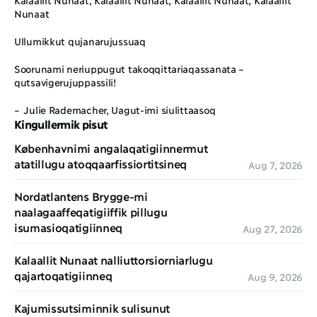
Nunaat
Ullumikkut qujanarujussuaq
Soorunami neriuppugut takoqqittariaqassanata – 
qutsavigerujuppassili!
– Julie Rademacher, Uagut-imi siulittaasoq
Kingullermik pisut
Københavnimi angalaqatigiinnermut 
atatillugu atoqqaarfissiortitsineq
Aug 7, 2026
Nordatlantens Brygge-mi 
naalagaaffeqatigiiffik pillugu 
isumasioqatigiinneq
Aug 27, 2026
Kalaallit Nunaat nalliuttorsiorniarlugu 
qajartoqatigiinneq
Aug 9, 2026
Kajumissutsiminnik sulisunut 