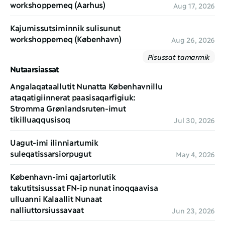
workshopperneq (Aarhus)
Aug 17, 2026
Kajumissutsiminnik sulisunut 
workshopperneq (København)
Aug 26, 2026
Pisussat tamarmik
Nutaarsiassat
Angalaqataallutit Nunatta Københavnillu 
ataqatigiinnerat paasisaqarfigiuk: 
Stromma Grønlandsruten-imut 
tikilluaqqusisoq
Jul 30, 2026
Uagut-imi ilinniartumik 
suleqatissarsiorpugut
May 4, 2026
København-imi qajartorlutik 
takutitsisussat FN-ip nunat inoqqaavisa 
ulluanni Kalaallit Nunaat 
nalliuttorsiussavaat
Jun 23, 2026