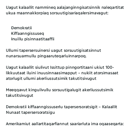
Uagut kalaallit nammineq aalajanginngisatsinnik naleqartitat 
ukua maannakkorpiaq sorsuutigisariaqalersimavagut:
Demokratii
Kiffaanngissuseq
Inuillu pisinnaatitaaffii
Ullumi tapersersuinersi uagut sorsuutigisatsinnut 
nunarsuarmullu pingaaruteqarluinnarpoq. 
Uagut kalaallit siulivut Issittup pinngortitaani ukiut 100-
likkuutaat iluini inuusinnaasimapput – nukiit atorsimasaat 
atorlugit ullumi akerliussutsimik takutitsivugut
Meeqqavut kingulivullu sorsuutigalugit akerliussutsimik 
takutitsivugut
Demokratii kiffaanngissuserlu tapersersoratsigit – Kalaallit 
Nunaat tapersersoratsigu
Amerikamiut aallartitaqarfiannut saariarluta ima oqaaseqarta: