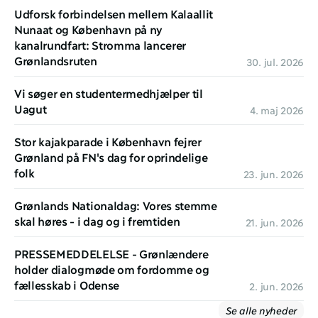
Udforsk forbindelsen mellem Kalaallit 
Nunaat og København på ny 
kanalrundfart: Stromma lancerer 
Grønlandsruten
30. jul. 2026
Vi søger en studentermedhjælper til 
Uagut
4. maj 2026
Stor kajakparade i København fejrer 
Grønland på FN's dag for oprindelige 
folk 
23. jun. 2026
Grønlands Nationaldag: Vores stemme 
skal høres - i dag og i fremtiden
21. jun. 2026
PRESSEMEDDELELSE - Grønlændere 
holder dialogmøde om fordomme og 
fællesskab i Odense
2. jun. 2026
Se alle nyheder