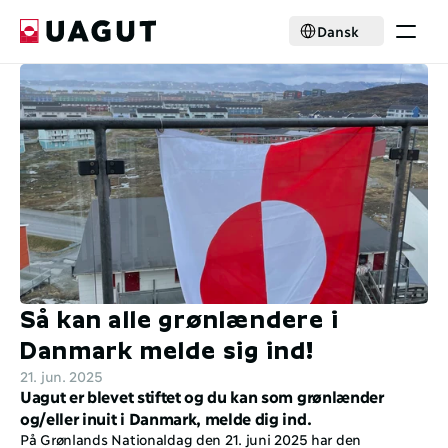
Select Language
Dansk
Krisehjælp
Medlemskab
Aktiviteter
Nyheder
Samarbejde
Om foreningen
Select Language
Dansk
Bliv medlem
Så kan alle grønlændere i 
Danmark melde sig ind!
21. jun. 2025
Uagut er blevet stiftet og du kan som grønlænder 
og/eller inuit i Danmark, melde dig ind. 
På Grønlands Nationaldag den 21. juni 2025 har den 