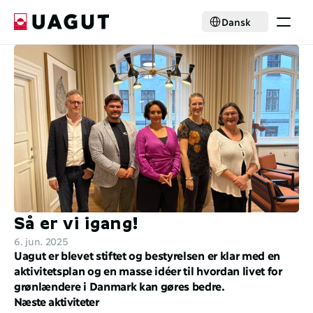
Select Language
Dansk
Krisehjælp
Medlemskab
Aktiviteter
Nyheder
Samarbejde
Om foreningen
Select Language
Dansk
Bliv medlem
Så er vi igang!
6. jun. 2025
Uagut er blevet stiftet og bestyrelsen er klar med en 
aktivitetsplan og en masse idéer til hvordan livet for 
grønlændere i Danmark kan gøres bedre.
Næste aktiviteter