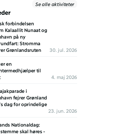
Se alle aktiviteter
eder
sk forbindelsen 
m Kalaallit Nunaat og 
havn på ny 
rundfart: Stromma 
rer Grønlandsruten
30. jul. 2026
er en 
ntermedhjælper til 
t
4. maj 2026
ajakparade i 
havn fejrer Grønland 
s dag for oprindelige 
23. jun. 2026
ands Nationaldag: 
 stemme skal høres - 