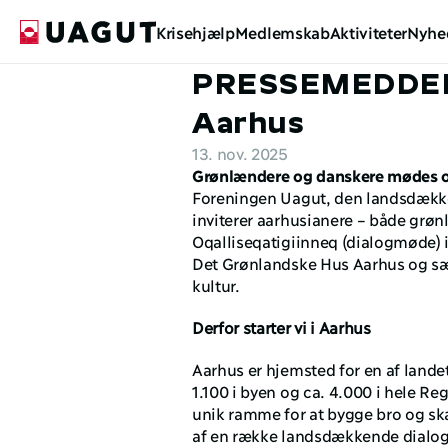
Krisehjælp
Medlemskab
Aktiviteter
Nyhe
PRESSEMEDDELE
Aarhus
13. nov. 2025
Grønlændere og danskere mødes 
Foreningen Uagut, den landsdække
inviterer aarhusianere – både grønl
Oqalliseqatigiinneq (dialogmøde) 
Det Grønlandske Hus Aarhus og sæ
kultur.
Derfor starter vi i Aarhus
Aarhus er hjemsted for en af lande
1.100 i byen og ca. 4.000 i hele Re
unik ramme for at bygge bro og ska
af en række landsdækkende dialo