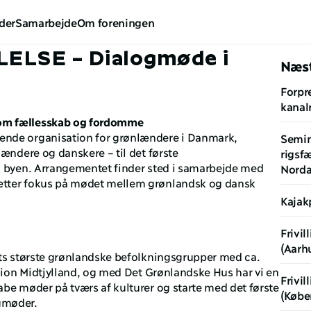
der
Samarbejde
Om foreningen
LSE – Dialogmøde i 
Næst
Forpr
kanal
om fællesskab og fordomme
nde organisation for grønlændere i Danmark, 
Semin
ændere og danskere – til det første 
rigsfæ
i byen. Arrangementet finder sted i samarbejde med 
Norda
tter fokus på mødet mellem grønlandsk og dansk 
Kajak
Frivil
(Aarh
ts største grønlandske befolkningsgrupper med ca. 
gion Midtjylland, og med Det Grønlandske Hus har vi en 
Frivil
be møder på tværs af kulturer og starte med det første 
(Købe
gmøder.