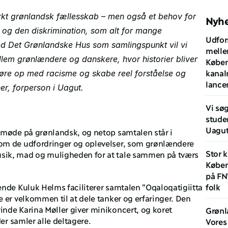
rkt grønlandsk fællesskab – men også et behov for 
Nyh
og den diskrimination, som alt for mange 
Udfor
 Det Grønlandske Hus som samlingspunkt vil vi 
melle
lem grønlændere og danskere, hvor historier bliver 
Køben
kanal
øre op med racisme og skabe reel forståelse og 
lance
er, forperson i Uagut.
Vi søg
stude
Uagu
møde på grønlandsk, og netop samtalen står i 
m de udfordringer og oplevelser, som grønlændere 
Stor k
ik, mad og muligheden for at tale sammen på tværs 
Køben
på FN'
nde Kuluk Helms faciliterer samtalen "Oqaloqatigiitta 
folk 
 er velkommen til at dele tanker og erfaringer. Den 
de Karina Møller giver minikoncert, og koret 
Grønl
der samler alle deltagere.
Vores