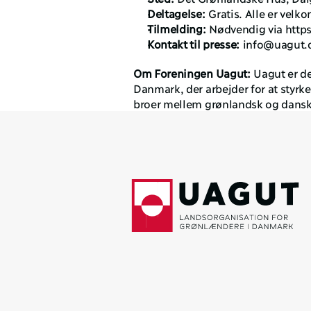
Deltagelse:
 Gratis. Alle er vel
Tilmelding:
 Nødvendig via https
Kontakt til presse:
 info@uagut.
Om Foreningen Uagut:
 Uagut er d
Danmark, der arbejder for at styrk
broer mellem grønlandsk og dans