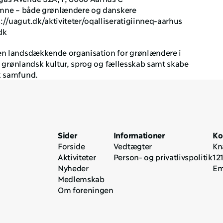
komne – både grønlændere og danskere
://uagut.dk/aktiviteter/oqalliseratigiinneq-aarhus
dk
en landsdækkende organisation for grønlændere i 
e grønlandsk kultur, sprog og fællesskab samt skabe 
k samfund.
Sider
Informationer
Ko
Forside
Vedtægter
Kn
Aktiviteter
Person- og privatlivspolitik
12
Nyheder
Em
Medlemskab
Om foreningen