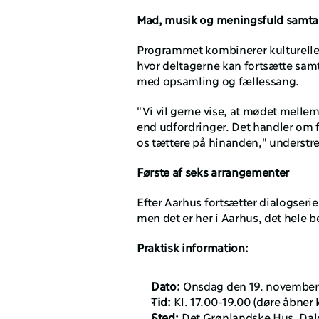
Mad, musik og meningsfuld samta
Programmet kombinerer kulturelle 
hvor deltagerne kan fortsætte samt
med opsamling og fællessang.
"Vi vil gerne vise, at mødet mell
end udfordringer. Det handler om f
os tættere på hinanden," understr
Første af seks arrangementer
Efter Aarhus fortsætter dialogseri
men det er her i Aarhus, det hele 
Praktisk information:
Dato:
 Onsdag den 19. november
Tid:
 Kl. 17.00-19.00 (døre åbner k
Sted:
 Det Grønlandske Hus, Dal