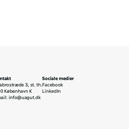
ntakt
Sociale medier
abrostræde 3, st. th.
Facebook
10 København K
LinkedIn
ail: 
info@uagut.dk