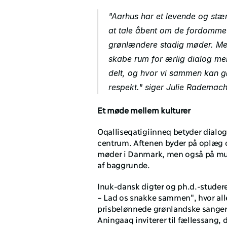
"Aarhus har et levende og stæ
at tale åbent om de fordomme 
grønlændere stadig møder. Med
skabe rum for ærlig dialog mel
delt, og hvor vi sammen kan g
respekt." siger Julie Rademach
Et møde mellem kulturer
Oqalliseqatigiinneq betyder dialog
centrum. Aftenen byder på oplæg o
møder i Danmark, men også på mus
af baggrunde.
Inuk-dansk digter og ph.d.-studere
– Lad os snakke sammen", hvor alle
prisbelønnede grønlandske sangerin
Aningaaq inviterer til fællessang, 