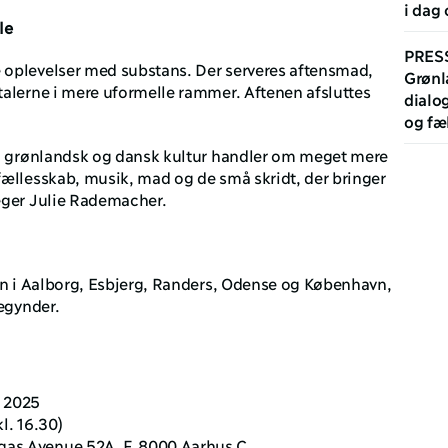
i dag 
le
PRES
oplevelser med substans. Der serveres aftensmad, 
Grønl
alerne i mere uformelle rammer. Aftenen afsluttes 
dialo
og fæ
em grønlandsk og dansk kultur handler om meget mere 
ællesskab, musik, mad og de små skridt, der bringer 
eger Julie Rademacher.
en i Aalborg, Esbjerg, Randers, Odense og København, 
begynder.
 2025
l. 16.30)
gas Avenue 52A, F, 8000 Aarhus C