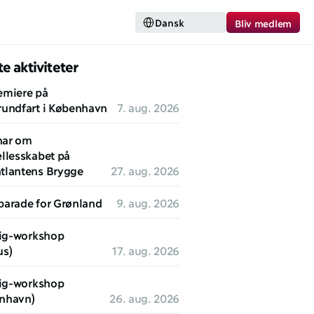
Select Language
Dansk
Bliv medlem
e aktiviteter
emiere på 
rundfart i København
7. aug. 2026
ar om 
llesskabet på 
tlantens Brygge
27. aug. 2026
parade for Grønland
9. aug. 2026
lig-workshop 
us)
17. aug. 2026
lig-workshop 
nhavn)
26. aug. 2026