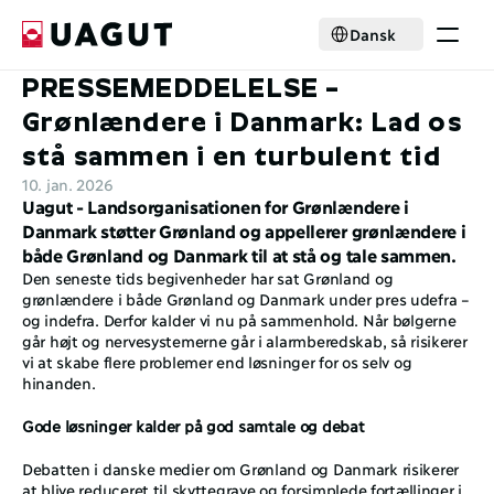
Select Language
Dansk
PRESSEMEDDELELSE – 
Krisehjælp
Medlemskab
Grønlændere i Danmark: Lad os 
Aktiviteter
stå sammen i en turbulent tid
Nyheder
10. jan. 2026
Samarbejde
Uagut - Landsorganisationen for Grønlændere i 
Om foreningen
Danmark støtter Grønland og appellerer grønlændere i 
både Grønland og Danmark til at stå og tale sammen. 
Select Language
Dansk
Den seneste tids begivenheder har sat Grønland og 
Bliv medlem
grønlændere i både Grønland og Danmark under pres udefra – 
og indefra. Derfor kalder vi nu på sammenhold. Når bølgerne 
går højt og nervesystemerne går i alarmberedskab, så risikerer 
vi at skabe flere problemer end løsninger for os selv og 
hinanden. 
Gode løsninger kalder på god samtale og debat
Debatten i danske medier om Grønland og Danmark risikerer 
at blive reduceret til skyttegrave og forsimplede fortællinger i 