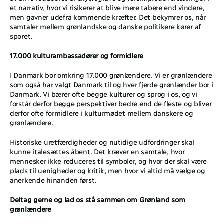
et narrativ, hvor vi risikerer at blive mere tabere end vindere, 
men gavner udefra kommende kræfter. Det bekymrer os, når 
samtaler mellem grønlandske og danske politikere kører af 
sporet. 
17.000 kulturambassadører og formidlere 
I Danmark bor omkring 17.000 grønlændere. Vi er grønlændere 
som også har valgt Danmark til og hver fjerde grønlænder bor i 
Danmark. Vi bærer ofte begge kulturer og sprog i os, og vi 
forstår derfor begge perspektiver bedre end de fleste og bliver 
derfor ofte formidlere i kulturmødet mellem danskere og 
grønlændere. 
Historiske uretfærdigheder og nutidige udfordringer skal 
kunne italesættes åbent. Det kræver en samtale, hvor 
mennesker ikke reduceres til symboler, og hvor der skal være 
plads til uenigheder og kritik, men hvor vi altid må vælge og 
anerkende hinanden først. 
Deltag gerne og lad os stå sammen om Grønland som 
grønlændere