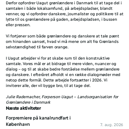
Derfor opfordrer Uagut grønlændere i Danmark til at tage del i 
samtalen i både lokalsamfund, på arbejdspladser, blandt 
venner, og vi opfordrer danskere, journalister og politikere til at 
lytte til os grønlændere på gaden, arbejdspladsen, i bussen 
eller pressen.
Vi fortjener som både grønlændere og danskere at tale pænt 
om hinanden uanset, hvad vi må mene om alt fra Grønlands 
selvstændighed til farven orange. 
I Uagut arbejder vi for at skabe rum til den konstruktive 
samtale. Vores mål er at bidrage til mere viden, nuancer og 
dialog – og til at skabe bedre forståelse mellem grønlændere 
og danskere. I efteråret afholdt vi en række dialogmøder med 
netop dette formål. Dette arbejde fortsætter i 2026. Vi 
inviterer alle, der vil bygge bro, til at tage del.
Julie Rademacher, Forperson Uagut – Landsorganisation for 
Grønlændere i Danmark
Næste aktiviteter
Forpremiere på kanalrundfart i 
København
7. aug. 2026