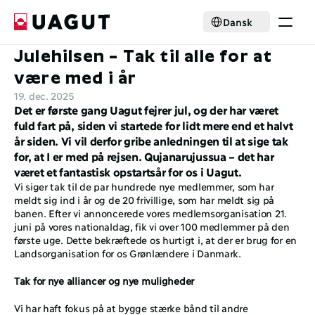
Select Language
Dansk
Julehilsen – Tak til alle for at 
Krisehjælp
Medlemskab
være med i år
Aktiviteter
19. dec. 2025
Nyheder
Det er første gang Uagut fejrer jul, og der har været 
Samarbejde
fuld fart på, siden vi startede for lidt mere end et halvt 
Om foreningen
år siden. Vi vil derfor gribe anledningen til at sige tak 
for, at I er med på rejsen. Qujanarujussua – det har 
Select Language
Dansk
været et fantastisk opstartsår for os i Uagut. 
Vi siger tak til de par hundrede nye medlemmer, som har 
Bliv medlem
meldt sig ind i år og de 20 frivillige, som har meldt sig på 
banen. Efter vi annoncerede vores medlemsorganisation 21. 
juni på vores nationaldag, fik vi over 100 medlemmer på den 
første uge. Dette bekræftede os hurtigt i, at der er brug for en 
Landsorganisation for os Grønlændere i Danmark.
Tak for nye alliancer og nye muligheder 
Vi har haft fokus på at bygge stærke bånd til andre 