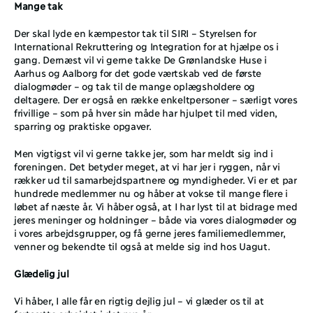
Mange tak
Der skal lyde en kæmpestor tak til SIRI – Styrelsen for 
International Rekruttering og Integration for at hjælpe os i 
gang. Dernæst vil vi gerne takke De Grønlandske Huse i 
Aarhus og Aalborg for det gode værtskab ved de første 
dialogmøder – og tak til de mange oplægsholdere og 
deltagere. Der er også en række enkeltpersoner – særligt vores 
frivillige – som på hver sin måde har hjulpet til med viden, 
sparring og praktiske opgaver.
Men vigtigst vil vi gerne takke jer, som har meldt sig ind i 
foreningen. Det betyder meget, at vi har jer i ryggen, når vi 
rækker ud til samarbejdspartnere og myndigheder. Vi er et par 
hundrede medlemmer nu og håber at vokse til mange flere i 
løbet af næste år. Vi håber også, at I har lyst til at bidrage med 
jeres meninger og holdninger – både via vores dialogmøder og 
i vores arbejdsgrupper, og få gerne jeres familiemedlemmer, 
venner og bekendte til også at melde sig ind hos Uagut.
Glædelig jul
Vi håber, I alle får en rigtig dejlig jul – vi glæder os til at 