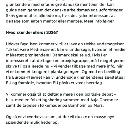
grønlændere med erfarne grønlandske mentorer, der kan 
guide dem gennem det danske arbejdsmarkeds udfordringer. 
Skriv gerne til os allerede nu, hvis det lyder interessant at 
deltage som enten mentor eller mentee. Mere info følger.
Hvad sker der ellers i 2026?
Udover Bryd Isen kommer vi til at lave en række undersøgelser. 
Takket være Medienævnet kan vi undersøge, hvordan et medie 
målrettet grønlændere i Danmark skal se ud. Hvis I er 
interesseret i at deltage i en arbejdsgruppe, må I meget gerne 
skrive til os allerede nu – vi vender tilbage med mere info, når 
vi er kommet længere i planlægningen. Og med en bevilling 
fra Europa-Nævnet kan vi undersøge grønlænderes særstatus i 
EU og formidle, hvordan EU påvirker vores hverdag.
Vi kommer også til at deltage mere i den politiske debat – 
bl.a. med en folketingshøring sammen med Aaja Chemnitz 
samt deltagelse i folkemøder på Bornholm og Mors.
Og så er vi overbeviste om, at der vil dukke en masse nye 
spændende muligheder op.