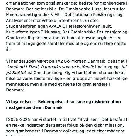
organisationer, som også ønsker det bedste for grønlændere i 
Danmark. Det gælder bl.a. De Grønlandske Huse, Institut for 
Menneskerettigheder, VIVE – Det Nationale Forsknings- og 
Analysecenter for Velfærd, Stenbroens Jurister, 
Studenterforeningen AVALAK, Fællesforeningen Inuit, 
Kulturforeningen Tikiusaaq, Det Grønlandske Patienthjem og 
Grønlands Repræsentation for bare at nævne nogle. Vi ser 
frem til mange gode samtaler med alle og endnu flere næste 
år. 
Vi har desuden været på TV2 Go' Morgen Danmark, deltaget i 
Grønland i Tivoli
, 
Danmarks største kaffemik
 i Aalborg og 
Jul 
på Slottet
 på Christiansborg. Og vi har fået en chance for at 
hilse på vores første frivillige – en gruppe af meget forskellige 
mennesker, men alle med et hjerte for grønlændere i 
Danmark.
Vi bryder Isen – Bekæmpelse af racisme og diskrimination 
mod grønlændere i Danmark
I 2025-2026 har vi startet initiativet “Bryd Isen”. Det består af 
en række indsatser, der sætter fokus på den diskrimination, 
som grønlændere i Danmark oplever, og leder efter måder at 