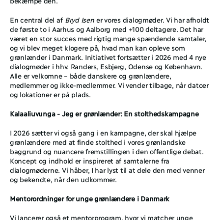
bekæmpe den.
En central del af 
Bryd Isen
 er vores dialogmøder. Vi har afholdt 
de første to i Aarhus og Aalborg med +100 deltagere. Det har 
været en stor succes med rigtig mange spændende samtaler, 
og vi blev meget klogere på, hvad man kan opleve som 
grønlænder i Danmark. Initiativet fortsætter i 2026 med 4 nye 
dialogmøder i hhv. Randers, Esbjerg, Odense og København. 
Alle er velkomne – både danskere og grønlændere, 
medlemmer og ikke-medlemmer. Vi vender tilbage, når datoer 
og lokationer er på plads.
Kalaaliuvunga - Jeg er grønlænder: En stolthedskampagne
I 2026 sætter vi også gang i en kampagne, der skal hjælpe 
grønlændere med at finde stolthed i vores grønlandske 
baggrund og nuancere fremstillingen i den offentlige debat. 
Koncept og indhold er inspireret af samtalerne fra 
dialogmøderne. Vi håber, I har lyst til at dele den med venner 
og bekendte, når den udkommer. 
Mentorordninger for unge grønlændere i Danmark
Vi lancerer også et mentorprogram, hvor vi matcher unge 