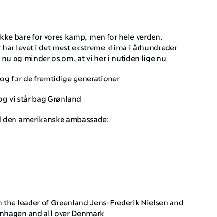
 ikke bare for vores kamp, men for hele verden. 
har levet i det mest ekstreme klima i århundreder 
ge nu og minder os om, at vi her i nutiden lige nu 
og for de fremtidige generationer
d og vi står bag Grønland 
d den amerikanske ambassade: 
 the leader of Greenland Jens-Frederik Nielsen and 
nhagen and all over Denmark