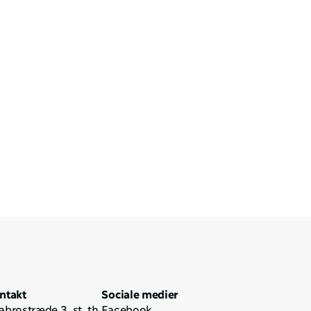
ntakt
Sociale medier
abrostræde 3, st. th.
Facebook