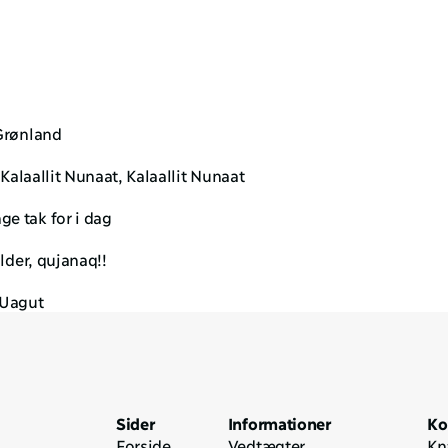
Grønland 
 Kalaallit Nunaat, Kalaallit Nunaat
e tak for i dag
older, qujanaq!!
 Uagut
Sider
Informationer
Ko
Forside
Vedtægter
Kn