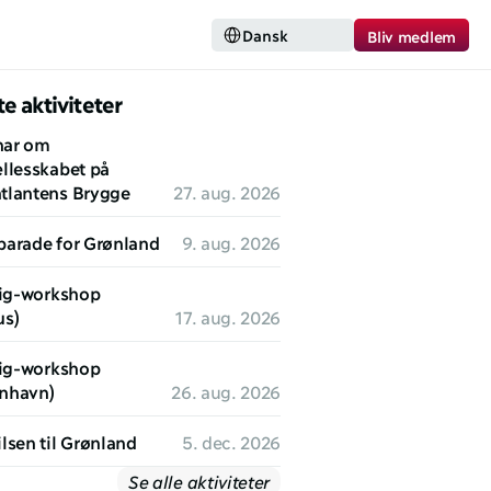
Select Language
Dansk
Bliv medlem
e aktiviteter
ar om 
llesskabet på 
tlantens Brygge
27. aug. 2026
parade for Grønland
9. aug. 2026
lig-workshop 
us)
17. aug. 2026
lig-workshop 
nhavn)
26. aug. 2026
lsen til Grønland
5. dec. 2026
Se alle aktiviteter