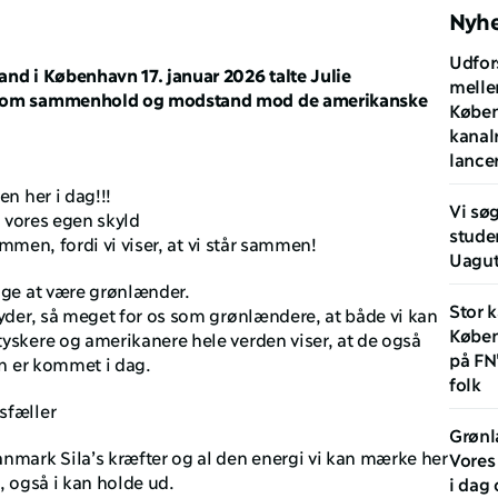
Nyh
Udfor
nd i København 17. januar 2026 talte Julie 
melle
, om sammenhold og modstand mod de amerikanske 
Køben
kanal
lance
en her i dag!!!
Vi søg
r vores egen skyld
stude
sammen, fordi vi viser, at vi står sammen!
Uagu
age at være grønlænder.
Stor k
yder, så meget for os som grønlændere, at både vi kan 
Køben
yskere og amerikanere hele verden viser, at de også 
på FN'
en er kommet i dag. 
folk 
sfæller 
Grønl
nmark Sila’s kræfter og al den energi vi kan mærke her 
Vores
, også i kan holde ud. 
i dag 