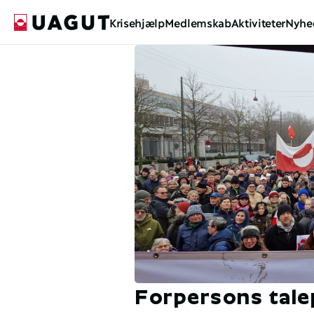
Krisehjælp
Medlemskab
Aktiviteter
Nyhe
Forpersons tale