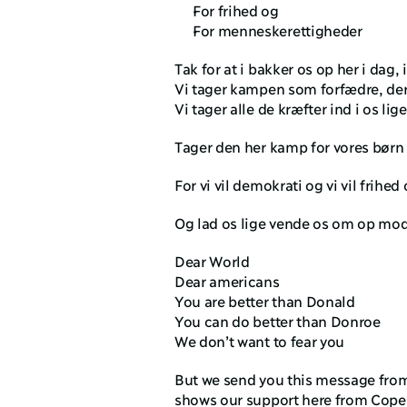
For frihed og 
For menneskerettigheder 
Tak for at i bakker os op her i dag,
Vi tager kampen som forfædre, der 
Vi tager alle de kræfter ind i os li
Tager den her kamp for vores børn 
For vi vil demokrati og vi vil frihe
Og lad os lige vende os om op mo
Dear World
Dear americans
You are better than Donald
You can do better than Donroe
We don’t want to fear you
But we send you this message from
shows our support here from Cope