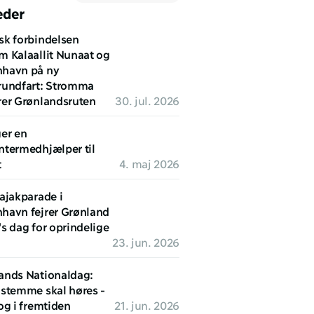
eder
sk forbindelsen 
m Kalaallit Nunaat og 
havn på ny 
rundfart: Stromma 
rer Grønlandsruten
30. jul. 2026
er en 
ntermedhjælper til 
t
4. maj 2026
ajakparade i 
havn fejrer Grønland 
s dag for oprindelige 
23. jun. 2026
ands Nationaldag: 
 stemme skal høres - 
og i fremtiden
21. jun. 2026