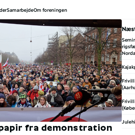
der
Samarbejde
Om foreningen
Næst
Semin
rigsfæ
Norda
Kajak
Frivil
(Aarh
Frivil
(Købe
Julehi
papir fra demonstration 