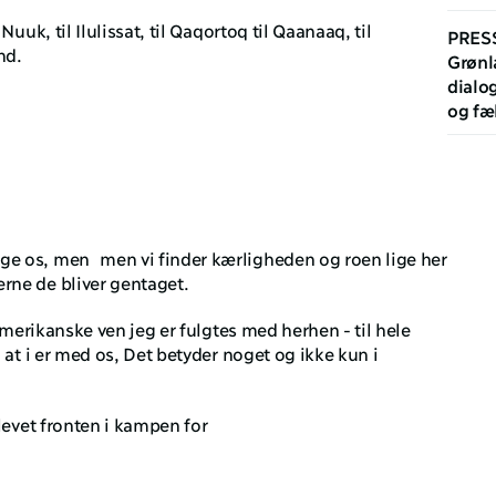
uuk, til Ilulissat, til Qaqortoq til Qaanaaq, til 
PRES
nd. 
Grønl
dialo
og fæ
ge os, men  men vi finder kærligheden og roen lige her 
rne de bliver gentaget. 
amerikanske ven jeg er fulgtes med herhen - til hele 
at i er med os, Det betyder noget og ikke kun i 
levet fronten i kampen for