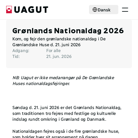
Select Language
Dansk
Krisehjælp
Grønlands Nationaldag 2026
Medlemskab
Kom, og fejr den grønlandske nationaldag i De 
Aktiviteter
Grønlandske Huse d. 21. juni 2026 
Nyheder
Adgang:
For alle
Samarbejde
Tid:
21. jun. 2026
Om foreningen
Select Language
Dansk
NB: Uagut er ikke medarrangør på De Grønlandske 
Huses nationaldagsfejringer.
Bliv medlem
Søndag d. 21. juni 2026 er det Grønlands Nationaldag, 
som traditionen tro fejres med festlige og kulturelle 
indslag rundt omkring i Grønland og Danmark. 
Nationaldagen fejres også i de fire grønlandske huse, 
som holder hver sit arrangement på dagen.